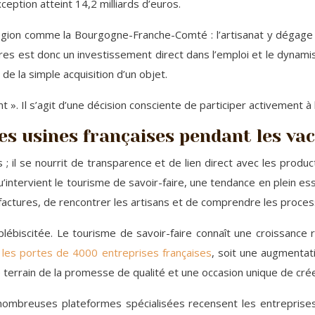
eption atteint 14,2 milliards d’euros.
égion comme la Bourgogne-Franche-Comté : l’artisanat y dégage 
res est donc un investissement direct dans l’emploi et le dynamis
de la simple acquisition d’un objet.
ilitant ». Il s’agit d’une décision consciente de participer activeme
es usines françaises pendant les va
s ; il se nourrit de transparence et de lien direct avec les pro
 qu’intervient le tourisme de savoir-faire, une tendance en plein
nufactures, de rencontrer les artisans et de comprendre les process
biscitée. Le tourisme de savoir-faire connaît une croissance 
é les portes de 4000 entreprises françaises
, soit une augmentat
le terrain de la promesse de qualité et une occasion unique de cré
 De nombreuses plateformes spécialisées recensent les entrepris