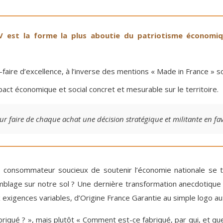
 EPV est la forme la plus aboutie du patriotisme économ
oir-faire d’excellence, à l’inverse des mentions « Made in France »
ct économique et social concret et mesurable sur le territoire.
ur faire de chaque achat une décision stratégique et militante en fa
 le consommateur soucieux de soutenir l’économie nationale se
blage sur notre sol ? Une dernière transformation anecdotique ?
x exigences variables, d’Origine France Garantie au simple logo au
abriqué ? », mais plutôt « Comment est-ce fabriqué, par qui, et qu